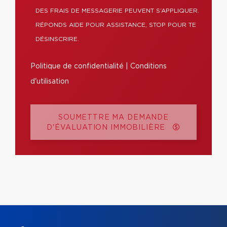
DES FRAIS DE MESSAGERIE PEUVENT S’APPLIQUER.
RÉPONDS AIDE POUR ASSISTANCE, STOP POUR TE
DÉSINSCRIRE.
Politique de confidentialité
|
Conditions
d'utilisation
SOUMETTRE MA DEMANDE
D'ÉVALUATION IMMOBILIÈRE